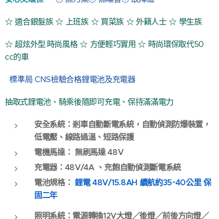
☆ 適合銀髮族 ☆
上班族 ☆ 買菜族 ☆
外籍人士 ☆ 學生族
☆ 超炫外型.時尚風格
☆ 方便輕巧實用
☆ 時尚環保取代50
cc的車
標準局 CNS檢驗合格鋰電池及充電器
抽取式鋰電池、騎乘後隨即可充電、保持滿滿電力
安全系統：剎車自動斷電系統，自動偵測防爆裝置，
低電壓、線路過溫、短路保護
電機馬達：
無刷馬達 48V
充電器：48V/4A 、充飽自動偵測斷電系統
電池規格：
鋰電 48V/15.8AH 續
航約35~40公里
保
固二年
照明系統：電源轉換12V大燈／後燈／前後方向燈／