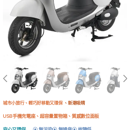
城市小旅行、
輕巧好移動又環保
、新潮吸睛
USB手機充電座、
超容量置物箱、
質感數位面板
安心又環保
➡
⦿
無污染
⦿
無噪音
⦿
故障低