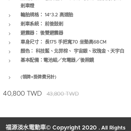
剎車燈
輪胎規格：
14*3.2
高速胎
剎車系統：
前後鼓剎
避震器：
後雙避震器
車身尺寸：
長175 手把寬70 坐墊高68CM
顏色：
科技
藍、北菲棕、 宇宙銀、玫瑰金、天宇白
基本配備：電池組／充電器／後照鏡
(領牌+掛牌費另計)
40,800
TWD
43,800
TWD
福源淡水電動車© Copyright 2020
. All Rights